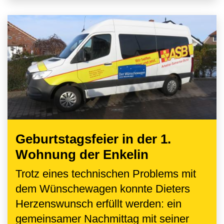
Geburtstagsfeier in der 1.
Wohnung der Enkelin
Trotz eines technischen Problems mit
dem Wünschewagen konnte Dieters
Herzenswunsch erfüllt werden: ein
gemeinsamer Nachmittag mit seiner