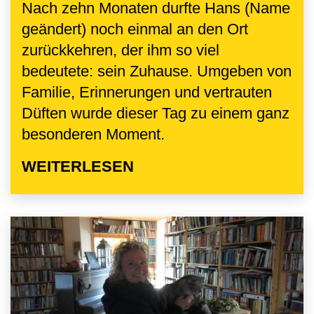
Nach zehn Monaten durfte Hans (Name
geändert) noch einmal an den Ort
zurückkehren, der ihm so viel
bedeutete: sein Zuhause. Umgeben von
Familie, Erinnerungen und vertrauten
Düften wurde dieser Tag zu einem ganz
besonderen Moment.
WEITERLESEN