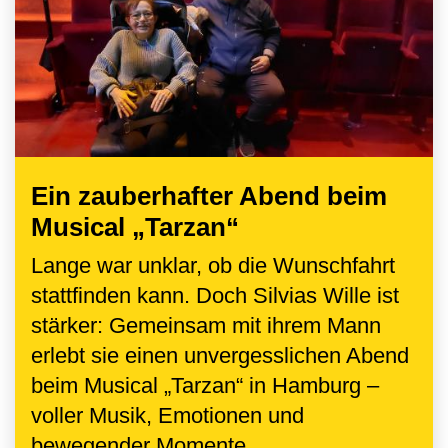
Ein zauberhafter Abend beim
Musical „Tarzan“
Lange war unklar, ob die Wunschfahrt
stattfinden kann. Doch Silvias Wille ist
stärker: Gemeinsam mit ihrem Mann
erlebt sie einen unvergesslichen Abend
beim Musical „Tarzan“ in Hamburg –
voller Musik, Emotionen und
bewegender Momente.