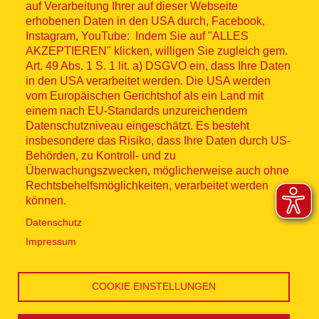
© ASB 2026
auf Verarbeitung Ihrer auf dieser Webseite
Fußzeilenmenü
erhobenen Daten in den USA durch, Facebook,
Impressum
Instagram, YouTube: Indem Sie auf "ALLES
AKZEPTIEREN" klicken, willigen Sie zugleich gem.
Datenschutz
Art. 49 Abs. 1 S. 1 lit. a) DSGVO ein, dass Ihre Daten
in den USA verarbeitet werden. Die USA werden
Kontakt
vom Europäischen Gerichtshof als ein Land mit
einem nach EU-Standards unzureichendem
Datenschutzniveau eingeschätzt. Es besteht
Hinweisgebersystem
insbesondere das Risiko, dass Ihre Daten durch US-
Behörden, zu Kontroll- und zu
Lieferkette
Überwachungszwecken, möglicherweise auch ohne
Rechtsbehelfsmöglichkeiten, verarbeitet werden
Widerruf
können.
Datenschutz
Social Media
Impressum
COOKIE EINSTELLUNGEN