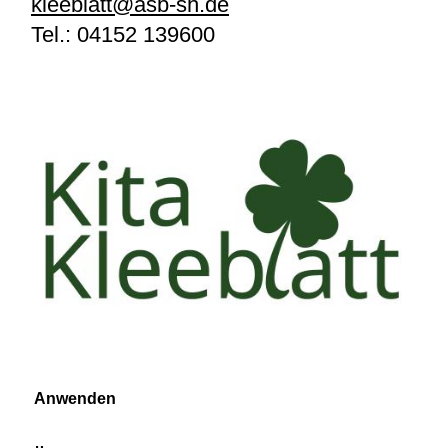
kleeblatt@asb-sh.de
Tel.:
04152 139600