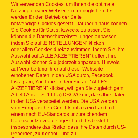
Wir verwenden Cookies, um Ihnen die optimale
Nutzung unserer Webseite zu ermöglichen. Es
werden für den Betrieb der Seite
notwendige Cookies gesetzt. Darüber hinaus können
Sitemap
Sie Cookies für Statistikzwecke zulassen. Sie
können die Datenschutzeinstellungen anpassen,
indem Sie auf „EINSTELLUNGEN“ klicken
oder allen Cookies direkt zustimmen, indem Sie Ihre
Auswahl auf „ALLE AKZEPTIEREN“ treffen. Ihre
Auswahl können Sie jederzeit anpassen. Hinweis
© ASB 2026
auf Verarbeitung Ihrer auf dieser Webseite
Fußzeilenmenü
erhobenen Daten in den USA durch, Facebook,
Impressum
Instagram, YouTube: Indem Sie auf "ALLES
AKZEPTIEREN" klicken, willigen Sie zugleich gem.
Datenschutz
Art. 49 Abs. 1 S. 1 lit. a) DSGVO ein, dass Ihre Daten
in den USA verarbeitet werden. Die USA werden
Kontakt
vom Europäischen Gerichtshof als ein Land mit
einem nach EU-Standards unzureichendem
Datenschutzniveau eingeschätzt. Es besteht
Hinweisgebersystem
insbesondere das Risiko, dass Ihre Daten durch US-
Behörden, zu Kontroll- und zu
Lieferkette