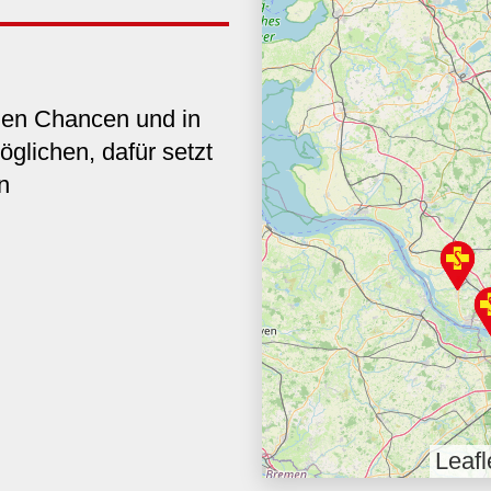
hen Chancen und in
glichen, dafür setzt
n
Leafl