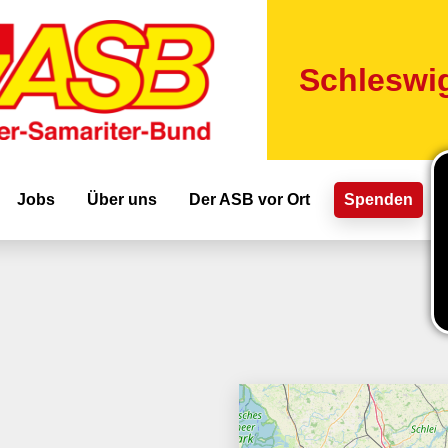
Direkt
zum
Inhalt
Schleswig
ion
Jobs
Über uns
Der ASB vor Ort
Spenden