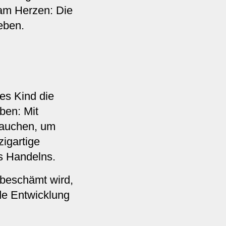
 am Herzen: Die
eben.
des Kind die
eben: Mit
rauchen, um
zigartige
es Handelns.
 beschämt wird,
nde Entwicklung