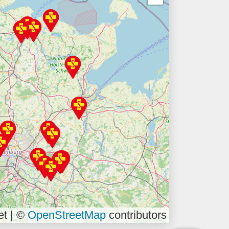
et | ©
OpenStreetMap
contributors