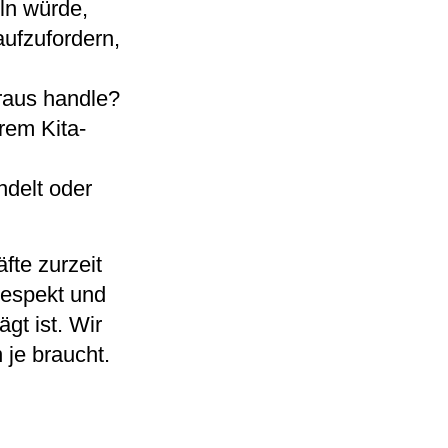
ln würde,
 aufzufordern,
raus handle?
rem Kita-
delt oder
fte zurzeit
 Respekt und
t ist. Wir
 je braucht.