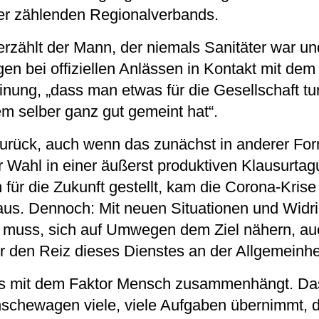
der zählenden Regionalverbands.
, erzählt der Mann, der niemals Sanitäter war un
n bei offiziellen Anlässen in Kontakt mit dem
nung, „dass man etwas für die Gesellschaft tu
em selber ganz gut gemeint hat“.
zurück, auch wenn das zunächst in anderer Fo
 Wahl in einer äußerst produktiven Klausurtag
für die Zukunft gestellt, kam die Corona-Kris
aus. Dennoch: Mit neuen Situationen und Widri
muss, sich auf Umwegen dem Ziel nähern, au
 den Reiz dieses Dienstes an der Allgemeinhe
as mit dem Faktor Mensch zusammenhängt. D
schewagen viele, viele Aufgaben übernimmt, d