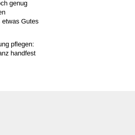
och genug
en
 etwas Gutes
ung pflegen:
ganz handfest