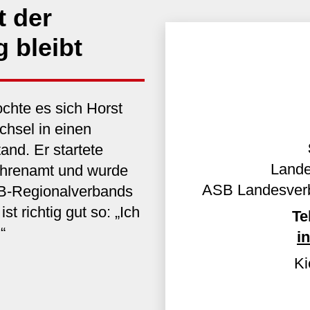
t der
 bleibt
chte es sich Horst
chsel in einen
and. Er startete
Lande
 Ehrenamt und wurde
ASB Landesverb
B-Regionalverbands
st richtig gut so: „Ich
Te
“
i
Ki