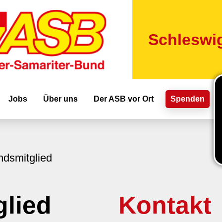
Direkt
zum
Inhalt
Schleswig
ion
Jobs
Über uns
Der ASB vor Ort
Spenden
ndsmitglied
glied
Kontakt