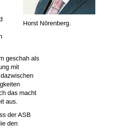
d
Horst Nörenberg.
n
rm geschah als
ung mit
e dazwischen
gkeiten
ch das macht
it aus.
ass der ASB
ie den