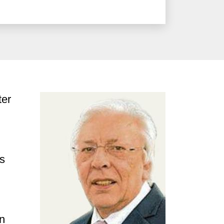
ter
s
n