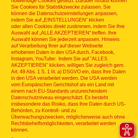
notwendige Cookies gesetzt. Darüber hinaus können
Sitemap
Sie Cookies für Statistikzwecke zulassen. Sie
können die Datenschutzeinstellungen anpassen,
indem Sie auf „EINSTELLUNGEN“ klicken
oder allen Cookies direkt zustimmen, indem Sie Ihre
Auswahl auf „ALLE AKZEPTIEREN“ treffen. Ihre
Auswahl können Sie jederzeit anpassen. Hinweis
© ASB 2026
auf Verarbeitung Ihrer auf dieser Webseite
Fußzeilenmenü
erhobenen Daten in den USA durch, Facebook,
Impressum
Instagram, YouTube: Indem Sie auf "ALLES
AKZEPTIEREN" klicken, willigen Sie zugleich gem.
Datenschutz
Art. 49 Abs. 1 S. 1 lit. a) DSGVO ein, dass Ihre Daten
in den USA verarbeitet werden. Die USA werden
Kontakt
vom Europäischen Gerichtshof als ein Land mit
einem nach EU-Standards unzureichendem
Datenschutzniveau eingeschätzt. Es besteht
Hinweisgebersystem
insbesondere das Risiko, dass Ihre Daten durch US-
Behörden, zu Kontroll- und zu
Lieferkette
Überwachungszwecken, möglicherweise auch ohne
Rechtsbehelfsmöglichkeiten, verarbeitet werden
Widerruf
können.