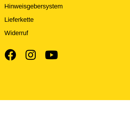
Hinweisgebersystem
Lieferkette
Widerruf
Social Media