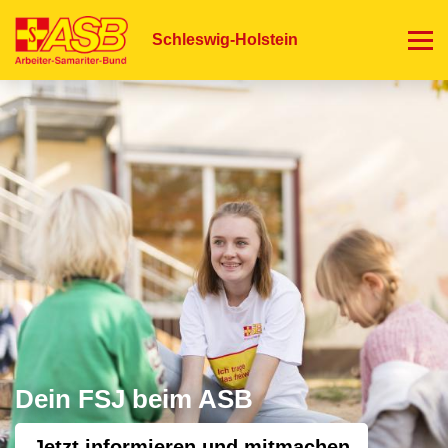
Direkt
zum
Schleswig-Holstein
Inhalt
Dein FSJ beim ASB
Jetzt informieren und mitmachen