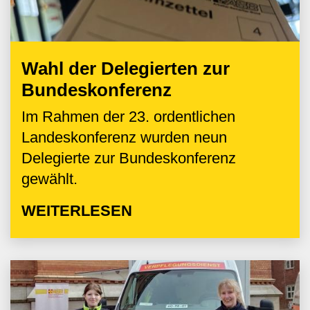
Wahl der Delegierten zur
Bundeskonferenz
Im Rahmen der 23. ordentlichen
Landeskonferenz wurden neun
Delegierte zur Bundeskonferenz
gewählt.
WEITERLESEN