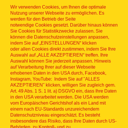
Wir verwenden Cookies, um Ihnen die optimale
Nutzung unserer Webseite zu ermöglichen. Es
werden für den Betrieb der Seite
notwendige Cookies gesetzt. Darüber hinaus können
Sitemap
Sie Cookies für Statistikzwecke zulassen. Sie
können die Datenschutzeinstellungen anpassen,
indem Sie auf „EINSTELLUNGEN“ klicken
oder allen Cookies direkt zustimmen, indem Sie Ihre
Auswahl auf „ALLE AKZEPTIEREN“ treffen. Ihre
Auswahl können Sie jederzeit anpassen. Hinweis
© ASB 2026
auf Verarbeitung Ihrer auf dieser Webseite
Fußzeilenmenü
erhobenen Daten in den USA durch, Facebook,
Impressum
Instagram, YouTube: Indem Sie auf "ALLES
AKZEPTIEREN" klicken, willigen Sie zugleich gem.
Datenschutz
Art. 49 Abs. 1 S. 1 lit. a) DSGVO ein, dass Ihre Daten
in den USA verarbeitet werden. Die USA werden
Kontakt
vom Europäischen Gerichtshof als ein Land mit
einem nach EU-Standards unzureichendem
Datenschutzniveau eingeschätzt. Es besteht
Hinweisgebersystem
insbesondere das Risiko, dass Ihre Daten durch US-
Behörden, zu Kontroll- und zu