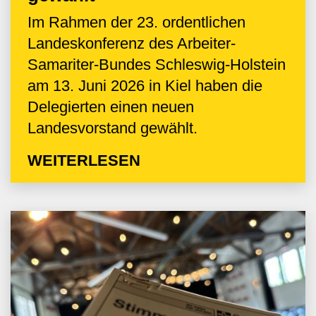
Im Rahmen der 23. ordentlichen
Landeskonferenz des Arbeiter-
Samariter-Bundes Schleswig-Holstein
am 13. Juni 2026 in Kiel haben die
Delegierten einen neuen
Landesvorstand gewählt.
WEITERLESEN