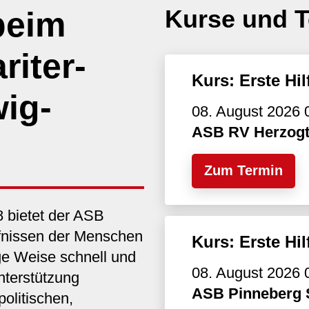
Kurse und 
beim
riter-
Kurs: Erste Hi
ig-
08. August 2026 
ASB RV Herzog
Zum Termin
8 bietet der ASB
rfnissen der Menschen
Kurs: Erste Hi
tige Weise schnell und
08. August 2026 
nterstützung
ASB Pinneberg 
olitischen,