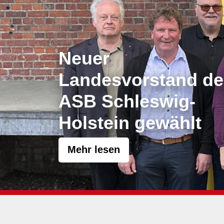
Dein FSJ beim AS
Jetzt informieren und
mitmachen