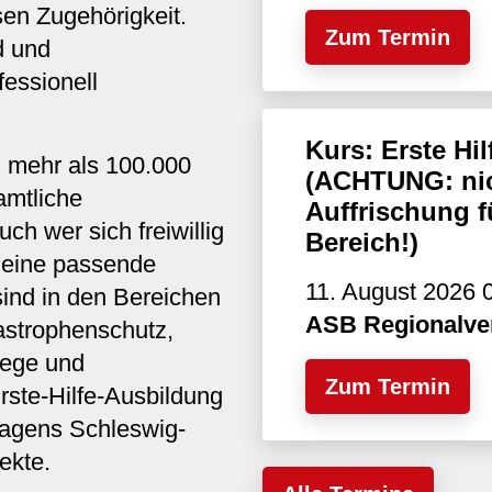
sen Zugehörigkeit.
Zum Termin
d und
fessionell
Kurs: Erste H
B mehr als 100.000
(ACHTUNG: nic
amtliche
Auffrischung f
uch wer sich freiwillig
Bereich!)
s eine passende
11. August 2026 0
sind in den Bereichen
ASB Regionalve
astrophenschutz,
lege und
Zum Termin
rste-Hilfe-Ausbildung
agens Schleswig-
ekte.